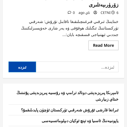
زۆرۈرىيەتلىرى
6 ئاي ago
CETNI
0
خىتاينىڭ ئىرقىي قىرغىنچىلىقىغا تاقابىل تۇرۇش: شەرقىي
تۈركىستاننىڭ ئىگىلىك ھوقۇقى ۋە يەر شارى خەۋپسىزلىكىنىڭ
جىددىي ئېھتىياجى قىسقىچە بايان:...
Read
Read More
more
about
خىتاينىڭ
ئىرقىي
ئىزدە:
قىرغىنچىلىقىغا
قارشى
خەلقئارالىق
ئىلمىي
مۇھاكىمە
يىغىنى:
شەرقىي
تۈركىستاننىڭ
ئامېرىكا پىرېزىدېنتى دونالد ترامپ ۋە رۇسىيە پىرېزىدېنتى پۇتىننىڭ
ئىگىلىك
خىتاي زىيارىتى
ھوقۇقى
ۋە
دۇنياۋى
ئىرانغا قارشى ئۇرۇش شەرقىي تۈركىستان ئۈچۈن پايدىلىقمۇ؟
بىخەتەرلىك
زۆرۈرىيەتلىرى
ياپونىيەنىڭ ئاسىيا ۋە تېنچ ئوكيان دىپلوماتسىيەسى