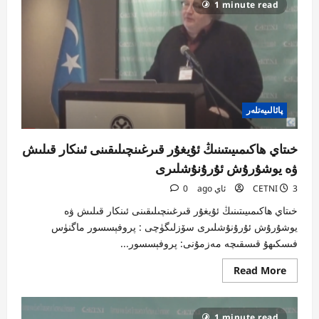
1 minute read
شارى
پىلانى
:
ئۇيغۇر
ئىرقىي
قىرغىنچىلىقى
نېئو-
فاشىستىك
ھۆكۈمرانلىقىغا
قاراپ
تاشلانغان
پائالىيەتلەر
ئېنىق
بىر
قەدەم
خىتاي ھاكىمىيىتىنىڭ ئۇيغۇر قىرغىنچىلىقىنى ئىنكار قىلىش
ۋە يوشۇرۇش ئۇرۇنۇشلىرى
3 ئاي ago
CETNI
0
خىتاي ھاكىمىيىتىنىڭ ئۇيغۇر قىرغىنچىلىقىنى ئىنكار قىلىش ۋە
يوشۇرۇش ئۇرۇنۇشلىرى سۆزلىگۈچى : پروفېسسور ماگنۈس
فىسكىھۇ قىسقىچە مەزمۇنى: پروفېسسور...
Read
Read More
more
about
خىتاي
ھاكىمىيىتىنىڭ
1 minute read