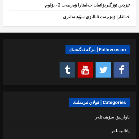
تېزدىن ئۆزگىرىۋاتقان خەلقئارا ۋەزىيەت 2- بۆلۈم
خەلقارا ۋەزىيەت ئانالىزى سۆھبەتلىرى
Follow us on | بىزگە ئەگىشىڭ
Categories | قولاي تىزىملىك
ئاۋازلىق سۆھبەتلەر
پائالىيەتلەر