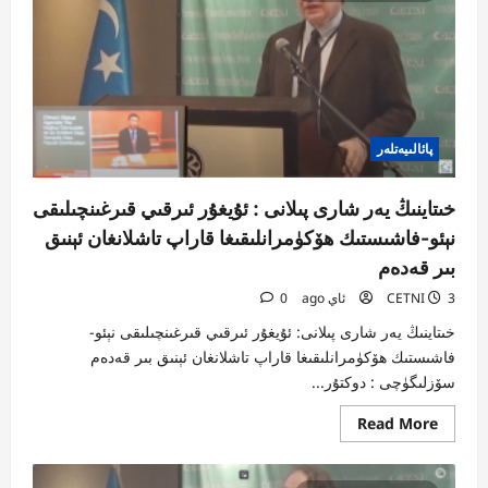
نۇقتىسىدىن
شەرقىي
تۈركىستاننىڭ
ئىگىلىك
ھوقۇقىنى
چۈشىنىش
پائالىيەتلەر
خىتاينىڭ يەر شارى پىلانى : ئۇيغۇر ئىرقىي قىرغىنچىلىقى
نېئو-فاشىستىك ھۆكۈمرانلىقىغا قاراپ تاشلانغان ئېنىق
بىر قەدەم
3 ئاي ago
CETNI
0
خىتاينىڭ يەر شارى پىلانى: ئۇيغۇر ئىرقىي قىرغىنچىلىقى نېئو-
فاشىستىك ھۆكۈمرانلىقىغا قاراپ تاشلانغان ئېنىق بىر قەدەم
سۆزلىگۈچى : دوكتۇر...
Read
Read More
more
about
خىتاينىڭ
يەر