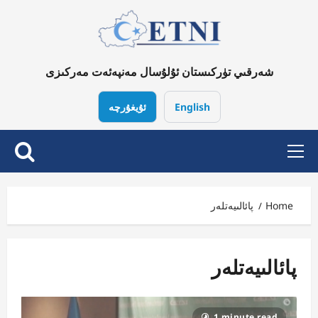
Ski
t
conten
شەرقىي تۈركىستان ئۇلۇسال مەنپەئەت مەركىزى
English
ئۇيغۇرچە
Primary
Menu
Home
پائالىيەتلەر
پائالىيەتلەر
1 minute read