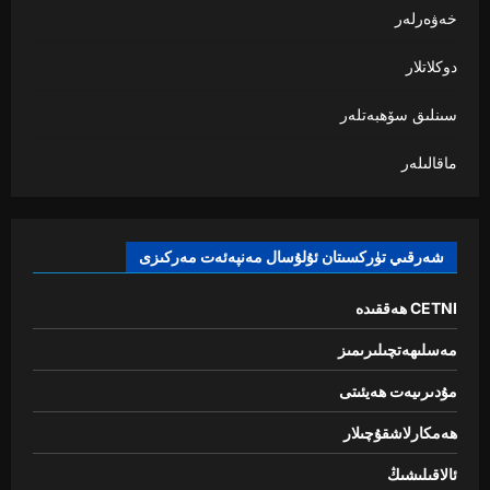
خەۋەرلەر
دوكلاتلار
سىنلىق سۆھبەتلەر
ماقالىلەر
شەرقىي تۈركسىتان ئۇلۇسال مەنپەئەت مەركىزى
CETNI ھەققىدە
مەسلىھەتچىلىرىمىز
مۇدىرىيەت ھەيئىتى
ھەمكارلاشقۇچىلار
ئالاقىلىشىڭ