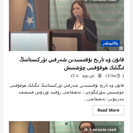
پائالىيەتلەر
قانۇن ۋە تارىخ نۇقتىسىدىن شەرقىي تۈركىستاننىڭ
ئىگىلىك ھوقۇقىنى چۈشىنىش
3 ئاي ago
CETNI
0
قانۇن ۋە تارىخ نۇقتىسىدىن شەرقىي تۈركىستاننىڭ ئىگىلىك ھوقۇقىنى
چۈشىنىش سۆزلىگۈچى : تەتقىقاتچى رۇقىيە تۇردۇش قىسقىچە
مەزمۇنى: تەتقىقاتچى...
Read
Read More
more
about
قانۇن
ۋە
1 minute read
تارىخ