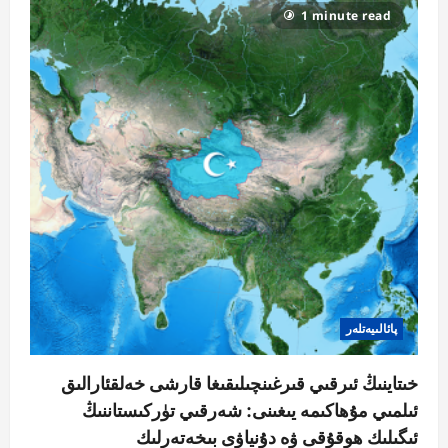
يەر
1 minute read
شارى
خەۋپسىزلىكىگە
بولغان
تەھدىتى
ۋە
ئىرقىي
قىرغىنچىلىقىغا
تاقابىل
تۇرۇشتىكى
ئىستىراتېگىيىلىك
تەدبىرلەر
پائالىيەتلەر
خىتاينىڭ ئىرقىي قىرغىنچىلىقىغا قارشى خەلقئارالىق
ئىلمىي مۇھاكىمە يىغىنى: شەرقىي تۈركىستاننىڭ
ئىگىلىك ھوقۇقى ۋە دۇنياۋى بىخەتەرلىك