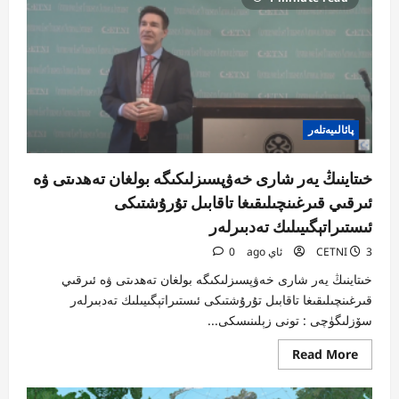
ئۇيغۇر
قىرغىنچىلىقىنى
ئىنكار
قىلىش
ۋە
يوشۇرۇش
ئۇرۇنۇشلىرى
پائالىيەتلەر
خىتاينىڭ يەر شارى خەۋپسىزلىكىگە بولغان تەھدىتى ۋە
ئىرقىي قىرغىنچىلىقىغا تاقابىل تۇرۇشتىكى
ئىستىراتېگىيىلىك تەدبىرلەر
3 ئاي ago
CETNI
0
خىتاينىڭ يەر شارى خەۋپسىزلىكىگە بولغان تەھدىتى ۋە ئىرقىي
قىرغىنچىلىقىغا تاقابىل تۇرۇشتىكى ئىستىراتېگىيىلىك تەدبىرلەر
سۆزلىگۈچى : تونى زېلىنىسكى...
Read
Read More
more
about
خىتاينىڭ