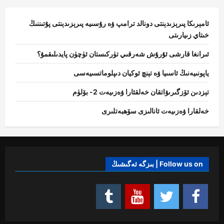
ئامېرىكا پىرېزىدېنتى دونالد ترامپ ۋە رۇسىيە پىرېزىدېنتى پۇتىننىڭ
خىتاي زىيارىتى
ئىرانغا قارشى ئۇرۇش شەرقىي تۈركىستان ئۈچۈن پايدىلىقمۇ؟
ياپونىيەنىڭ ئاسىيا ۋە تېنچ ئوكيان دىپلوماتسىيەسى
تېزدىن ئۆزگىرىۋاتقان خەلقئارا ۋەزىيەت 2- بۆلۈم
خەلقارا ۋەزىيەت ئانالىزى سۆھبەتلىرى
Follow us on | بىزگە ئەگىشىڭ