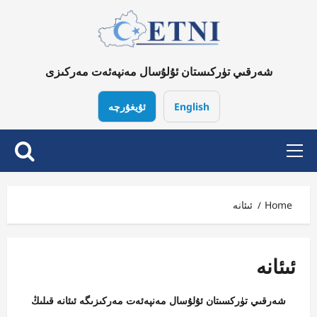
Ski
t
conten
شەرقىي تۈركىستان ئۇلۇسال مەنپەئەت مەركىزى
English
ئۇيغۇرچە
Primary
Menu
Home
ئىئانە
ئىئانە
شەرقىي تۈركسىتان ئۇلۇسال مەنپەئەت مەركىزىگە ئىئانە قىلىڭ