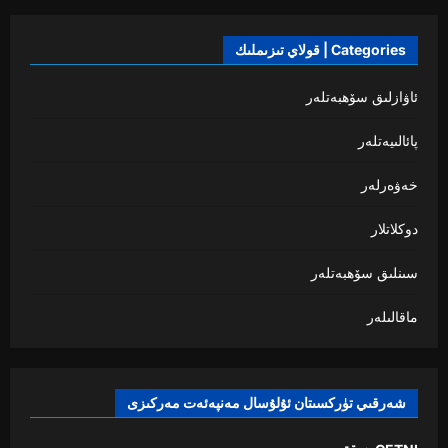
Categories | قولاي تىزىملىك
ئاۋازلىق سۆھبەتلەر
پائالىيەتلەر
خەۋەرلەر
دوكلاتلار
سىنلىق سۆھبەتلەر
ماقالىلەر
شەرقىي تۈركسىتان ئۇلۇسال مەنپەئەت مەركىزى