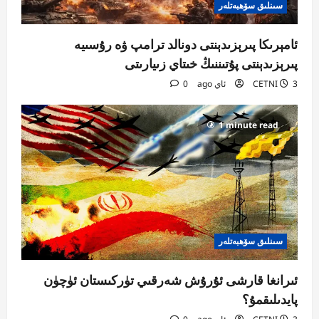
سىنلىق سۆھبەتلەر
ئامېرىكا پىرېزىدېنتى دونالد ترامپ ۋە رۇسىيە
پىرېزىدېنتى پۇتىننىڭ خىتاي زىيارىتى
3 ئاي ago
CETNI
0
1 minute read
سىنلىق سۆھبەتلەر
ئىرانغا قارشى ئۇرۇش شەرقىي تۈركىستان ئۈچۈن
پايدىلىقمۇ؟