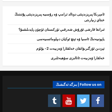
ئامېرىكا پىرېزىدېنتى دونالد ترامپ ۋە رۇسىيە پىرېزىدېنتى پۇتىننىڭ
خىتاي زىيارىتى
ئىرانغا قارشى ئۇرۇش شەرقىي تۈركىستان ئۈچۈن پايدىلىقمۇ؟
ياپونىيەنىڭ ئاسىيا ۋە تېنچ ئوكيان دىپلوماتسىيەسى
تېزدىن ئۆزگىرىۋاتقان خەلقئارا ۋەزىيەت 2- بۆلۈم
خەلقارا ۋەزىيەت ئانالىزى سۆھبەتلىرى
Follow us on | بىزگە ئەگىشىڭ