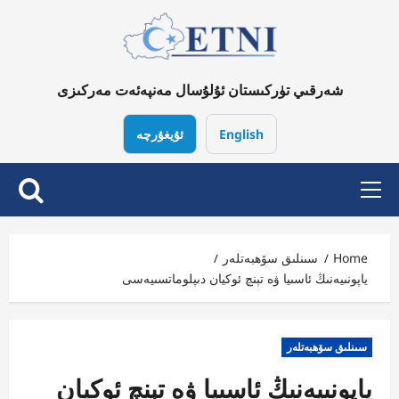
Ski
t
conten
شەرقىي تۈركىستان ئۇلۇسال مەنپەئەت مەركىزى
English
ئۇيغۇرچە
Primary
Menu
Home
سىنلىق سۆھبەتلەر
ياپونىيەنىڭ ئاسىيا ۋە تېنچ ئوكيان دىپلوماتسىيەسى
سىنلىق سۆھبەتلەر
ياپونىيەنىڭ ئاسىيا ۋە تېنچ ئوكيان