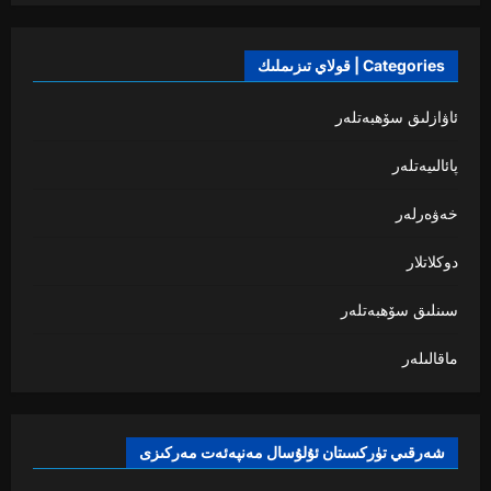
Categories | قولاي تىزىملىك
ئاۋازلىق سۆھبەتلەر
پائالىيەتلەر
خەۋەرلەر
دوكلاتلار
سىنلىق سۆھبەتلەر
ماقالىلەر
شەرقىي تۈركسىتان ئۇلۇسال مەنپەئەت مەركىزى