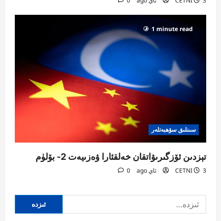
3 ئاي ago
CETNI
0
1 minute read
سىنلىق سۆھبەتلەر
تېزدىن ئۆزگىرىۋاتقان خەلقئارا ۋەزىيەت 2- بۆلۈم
3 ئاي ago
CETNI
0
ئىزدە: