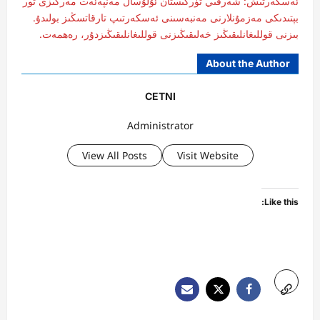
ئەسكەرتىش: شەرقىي تۈركىستان ئۇلۇسال مەنپەئەت مەركىزى تور
بېتىدىكى مەزمۇنلارنى مەنبەسىنى ئەسكەرتىپ تارقاتسڭىز بولىدۇ.
بىزنى قوللىغانلىقىڭىز خەلىقىڭىزنى قوللىغانلىقىڭىزدۇر، رەھمەت.
About the Author
CETNI
Administrator
View All Posts
Visit Website
Like this: