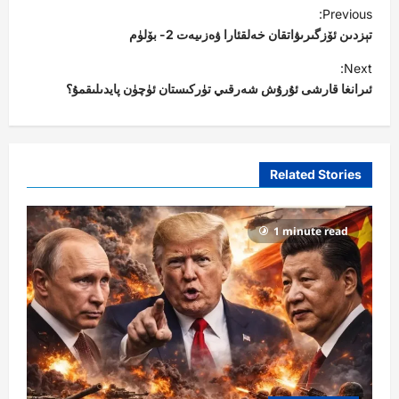
P
Previous:
o
تېزدىن ئۆزگىرىۋاتقان خەلقئارا ۋەزىيەت 2- بۆلۈم
s
Next:
t
ئىرانغا قارشى ئۇرۇش شەرقىي تۈركىستان ئۈچۈن پايدىلىقمۇ؟
n
a
v
Related Stories
i
g
1 minute read
a
t
i
o
n