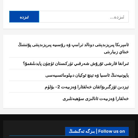
about
خىتاي
بۇ
ئىزدە:
قېتىمقى
بەش
يىللىق
پىلانىدا
كىمگە
مەيدان
ئوقۇۋاتىدۇ
ۋە
ئامېرىكا پىرېزىدېنتى دونالد ترامپ ۋە رۇسىيە پىرېزىدېنتى پۇتىننىڭ
نىمە
خىتاي زىيارىتى
قىلماقچى؟
ئىرانغا قارشى ئۇرۇش شەرقىي تۈركىستان ئۈچۈن پايدىلىقمۇ؟
ياپونىيەنىڭ ئاسىيا ۋە تېنچ ئوكيان دىپلوماتسىيەسى
تېزدىن ئۆزگىرىۋاتقان خەلقئارا ۋەزىيەت 2- بۆلۈم
خەلقارا ۋەزىيەت ئانالىزى سۆھبەتلىرى
Follow us on | بىزگە ئەگىشىڭ