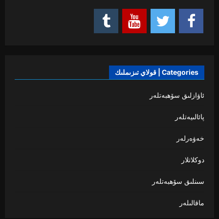
Categories | قولاي تىزىملىك
ئاۋازلىق سۆھبەتلەر
پائالىيەتلەر
خەۋەرلەر
دوكلاتلار
سىنلىق سۆھبەتلەر
ماقالىلەر