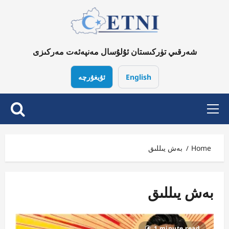
Ski
t
conten
شەرقىي تۈركىستان ئۇلۇسال مەنپەئەت مەركىزى
English
ئۇيغۇرچە
Primary
Menu
Home
بەش يىللىق
بەش يىللىق
1 minute read