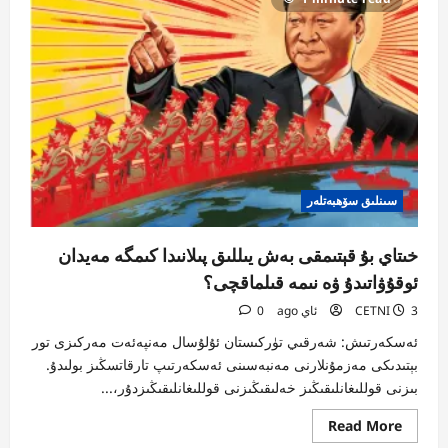
سىنلىق سۆھبەتلەر
خىتاي بۇ قېتىمقى بەش يىللىق پىلانىدا كىمگە مەيدان
ئوقۇۋاتىدۇ ۋە نىمە قىلماقچى؟
3 ئاي ago
CETNI
0
ئەسكەرتىش: شەرقىي تۈركىستان ئۇلۇسال مەنپەئەت مەركىزى تور
بېتىدىكى مەزمۇنلارنى مەنبەسىنى ئەسكەرتىپ تارقاتسڭىز بولىدۇ.
بىزنى قوللىغانلىقىڭىز خەلىقىڭىزنى قوللىغانلىقىڭىزدۇر،...
Read
Read More
more