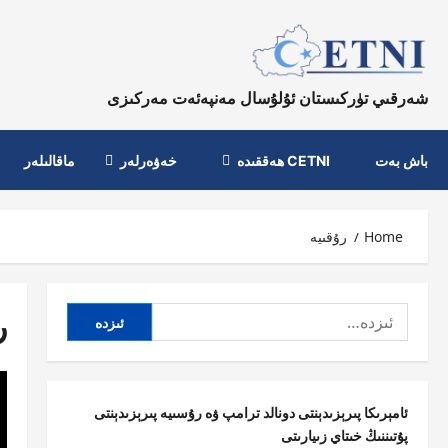
Ski
t
conten
شەرقىي تۈركىستان ئۇلۇسال مەنپەئەت مەركىزى
باش بەت
CETNI ھەققىدە
خەۋەرلەر
ماقالىلەر
Home
رۇقىيە
ئىزدە:
ر
ئامېرىكا پىرېزىدېنتى دونالد ترامپ ۋە رۇسىيە پىرېزىدېنتى
پۇتىننىڭ خىتاي زىيارىتى