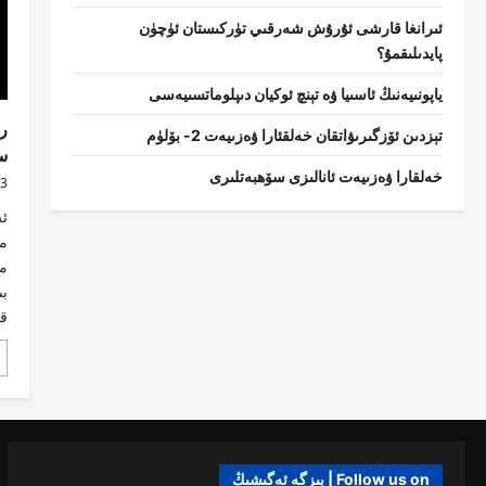
ئىرانغا قارشى ئۇرۇش شەرقىي تۈركىستان ئۈچۈن
پايدىلىقمۇ؟
ياپونىيەنىڭ ئاسىيا ۋە تېنچ ئوكيان دىپلوماتسىيەسى
ر
تېزدىن ئۆزگىرىۋاتقان خەلقئارا ۋەزىيەت 2- بۆلۈم
س
خەلقارا ۋەزىيەت ئانالىزى سۆھبەتلىرى
3 ئاي o
ئ
مە
مە
بى
قو
Follow us on | بىزگە ئەگىشىڭ