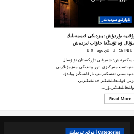
ئاۋازلىق سۆھبەتلەر
ۇقىيە تۇردۇش: بىزدىكى قىممەتلىك
ۇئال ۋە ئۇنىڭغا جاۋاب ئىزدەش
ag
CETNI
0
ەسكەرتىش: شەرقىي تۈركىستان ئۇلۇسال
نپەئەت مەركىزى تور بېتىدىكى مەزمۇنلارنى
نبەسىنى ئەسكەرتىپ تارقاتسڭىز بولىدۇ.
زنى قوللىغانلىقىڭىز خەلىقىڭىزنى
للىغانلىقىڭىزدۇر،...
Read
Read More
more
about
رۇقىيە
تۇردۇش:
بىزدىكى
قىممەتلىك
سۇئال
ۋە
Categories | قولاي تىزىملىك