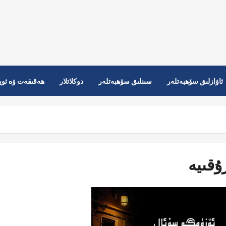
ئاۋازلىق سۆھبەتلەر
سىنلىق سۆھبەتلەر
دوكلاتلار
ھەقىقەت ۋە ئوي
ۇقىيە