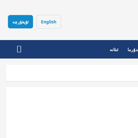
English
ئۇيغۇرچە
دۇرما
ئىئانە