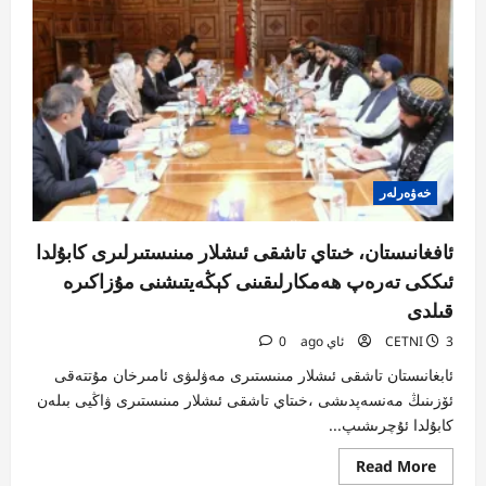
خەۋەرلەر
ئافغانىستان، خىتاي تاشقى ئىشلار مىنىستىرلىرى كابۇلدا
ئىككى تەرەپ ھەمكارلىقىنى كېڭەيتىشنى مۇزاكىرە
قىلدى
3 ئاي ago
CETNI
0
ئابغانىستان تاشقى ئىشلار مىنىستىرى مەۋلىۋى ئامىرخان مۇتتەقى
ئۆزىنىڭ مەنسەپدىشى ،خىتاي تاشقى ئىشلار مىنىستىرى ۋاڭيى بىلەن
كابۇلدا ئۇچرىشىپ...
Read
Read More
more