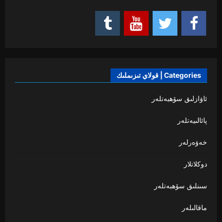
Categories | قولاي تىزىملىك
ئاۋازلىق سۆھبەتلەر
پائالىيەتلەر
خەۋەرلەر
دوكلاتلار
سىنلىق سۆھبەتلەر
ماقالىلەر