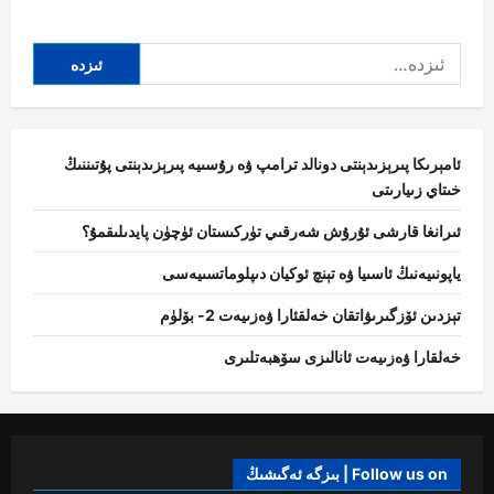
about
ئافغانىستان،
خىتاي
ئىزدە:
تاشقى
ئىشلار
مىنىستىرلىرى
كابۇلدا
ئىككى
تەرەپ
ھەمكارلىقىنى
كېڭەيتىشنى
ئامېرىكا پىرېزىدېنتى دونالد ترامپ ۋە رۇسىيە پىرېزىدېنتى پۇتىننىڭ
مۇزاكىرە
خىتاي زىيارىتى
قىلدى
ئىرانغا قارشى ئۇرۇش شەرقىي تۈركىستان ئۈچۈن پايدىلىقمۇ؟
ياپونىيەنىڭ ئاسىيا ۋە تېنچ ئوكيان دىپلوماتسىيەسى
تېزدىن ئۆزگىرىۋاتقان خەلقئارا ۋەزىيەت 2- بۆلۈم
خەلقارا ۋەزىيەت ئانالىزى سۆھبەتلىرى
Follow us on | بىزگە ئەگىشىڭ