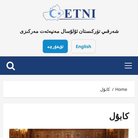
Ski
t
conten
شەرقىي تۈركىستان ئۇلۇسال مەنپەئەت مەركىزى
English
ئۇيغۇرچە
Primary
Menu
Home
كابۇل
كابۇل