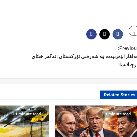
Previous
ەلقارا ۋەزىيەت ۋە شەرقىي تۈركىستان: ئەگەر خىتاي
رچىلانسا
Related Stories
1 minute read
1 minute read