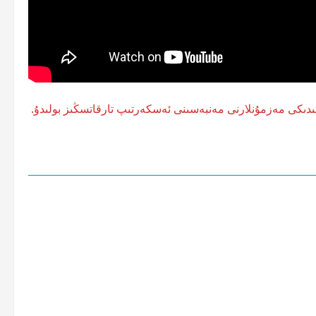
ىكى مەزمۇنلارنى مەنبەسىنى ئەسكەرتىپ تارقاتسڭىز بولىدۇ.