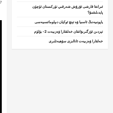
7 ئاي ast updated: 3
ئىرانغا قارشى ئۇرۇش شەرقىي تۈركىستان ئۈچۈن
پايدىلىقمۇ؟
ياپونىيەنىڭ ئاسىيا ۋە تېنچ ئوكيان دىپلوماتسىيەسى
تېزدىن ئۆزگىرىۋاتقان خەلقئارا ۋەزىيەت 2- بۆلۈم
خەلقارا ۋەزىيەت ئانالىزى سۆھبەتلىرى