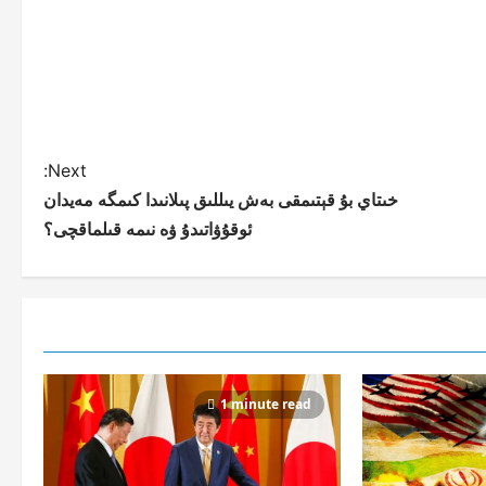
Next:
خىتاي بۇ قېتىمقى بەش يىللىق پىلانىدا كىمگە مەيدان
ئوقۇۋاتىدۇ ۋە نىمە قىلماقچى؟
1 minute read