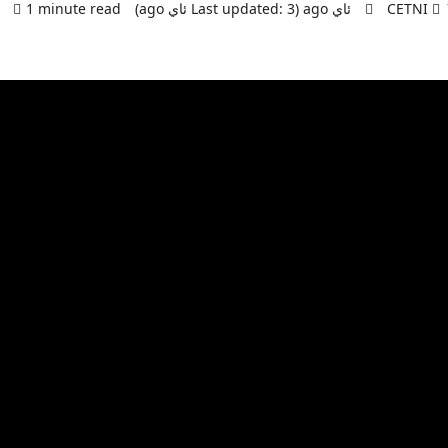
ago (L ئاي ago)
CETNI
1 minute read