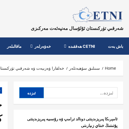
Ski
t
conten
شەرقىي تۈركىستان ئۇلۇسال مەنپەئەت مەركىزى
باش بەت
CETNI ھەققىدە
خەۋەرلەر
ماقالىلەر
Home
سىنلىق سۆھبەتلەر
خەلقارا ۋەزىيەت ۋە شەرقىي تۈركىستان
ئىزدە:
س
خ
ك
ئامېرىكا پىرېزىدېنتى دونالد ترامپ ۋە رۇسىيە پىرېزىدېنتى
پۇتىننىڭ خىتاي زىيارىتى