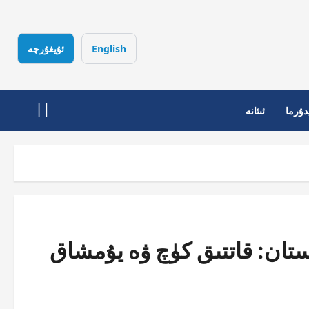
English
ئۇيغۇرچە
دۇرما
ئىئانە
تان: قاتتىق كۈچ ۋە يۇمشاق