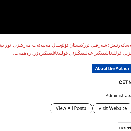
ەسكەرتىش: شەرقىي تۈركىستان ئۇلۇسال مەنپەئەت مەركىزى تور بېتىد
زنى قوللىغانلىقىڭىز خەلىقىڭىزنى قوللىغانلىقىڭىزدۇر، رەھمەت.
About the Author
CETN
Administrato
View All Posts
Visit Website
Like thi