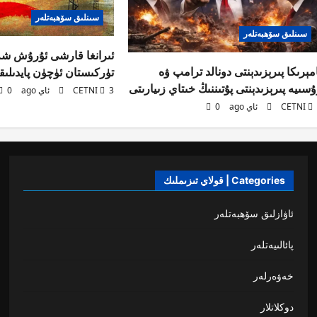
سىنلىق سۆھبەتلەر
سىنلىق سۆھبەتلەر
ئىرانغا قارشى ئۇرۇش ش
مېرىكا پىرېزىدېنتى دونالد ترامپ ۋە
تۈركىستان ئۈچۈن پايدىلىق
سىيە پىرېزىدېنتى پۇتىننىڭ خىتاي زىيارىتى
3 ئاي ago
CETNI
0
ag
CETNI
0
Categories | قولاي تىزىملىك
ئاۋازلىق سۆھبەتلەر
پائالىيەتلەر
خەۋەرلەر
دوكلاتلار