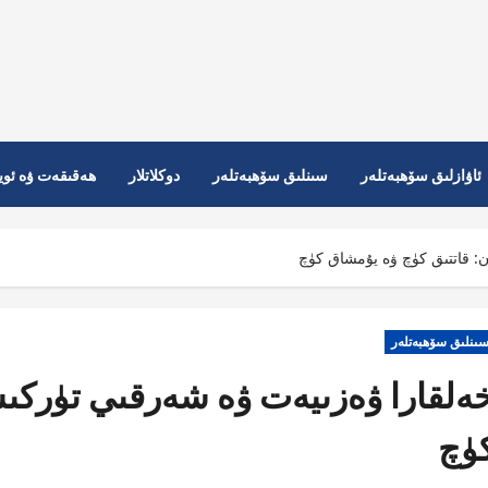
ئاۋازلىق سۆھبەتلەر
سىنلىق سۆھبەتلەر
دوكلاتلار
ھەقىقەت ۋە ئوي
: قاتتىق كۈچ ۋە يۇمشاق كۈچ
ىنلىق سۆھبەتلەر
ەلقارا ۋەزىيەت ۋە شەرقىي تۈركىس
ۈچ