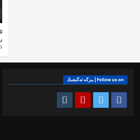
g
a
t
ئا
i
رۇ
o
3 ئاي o
n
Follow us on | بىزگە ئەگىشىڭ