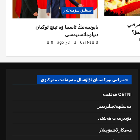
سىنلىق سۆھبەتلەر
ەرقىي
ياپونىيەنىڭ ئاسىيا ۋە تېنچ ئوكيان
مۇ؟
دىپلوماتسىيەسى
3 ئاي ago
CETNI
0
شەرقىي تۈركسىتان ئۇلۇسال مەنپەئەت مەركىزى
CETNI ھەققىدە
مەسلىھەتچىلىرىمىز
مۇدىرىيەت ھەيئىتى
ھەمكارلاشقۇچىلار